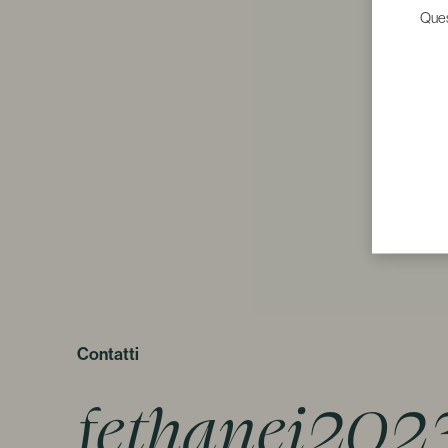
Quest
Contatti
fethanei202