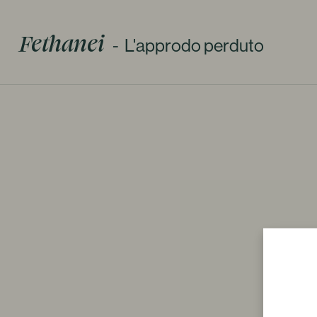
Fethanei
L'approdo perduto